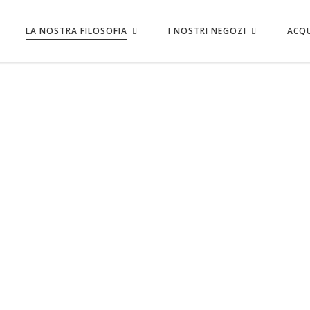
Nessun prodotto ne
LA NOSTRA FILOSOFIA
I NOSTRI NEGOZI
ACQU
ANE
N
8 Dicembre 2021
IL PANE È UNA FESTA
Storie di Pane
Di
Perino Vesco
0 Commenti
Il pane è una festa: un simbolo della vita, un'occasion
condividere, qualcosa di semplice che ha tantissimo 
ra, sotto,
offrire. Per noi, insomma, è festa un
oro
LEGGI DI PIÙ