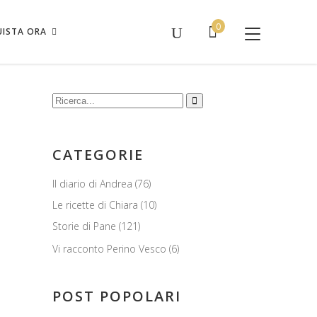
l carrello.
0
ISTA ORA
essun prodotto nel carrello.
Cerca:
CATEGORIE
Il diario di Andrea
(76)
Le ricette di Chiara
(10)
Storie di Pane
(121)
e per
Vi racconto Perino Vesco
(6)
da
POST POPOLARI