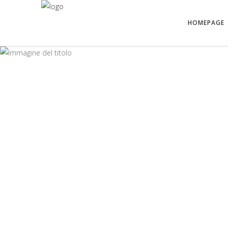
HOMEPAGE
STORIE DI P
10 Dicembre 2021
COME UN REGALO DA
SCARTARE
Storie di Pane
Di
Perino Vesco
0 Commenti
I ricordi sono pensieri che volano dappertutto: sop
dentro di noi. Fiori piantati nel nostro giardino. Il l
profumo è qualcosa che ci fa