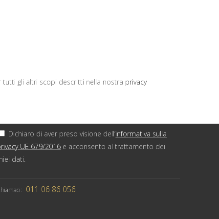
ISCRIVITI ALLA NEWSLETTER
utti gli altri scopi descritti nella nostra
privacy
Dichiaro di aver preso visione dell’
informativa sulla
privacy UE 679/2016
e acconsento al trattamento dei
iei dati.
011 06 86 056
hiamaci: