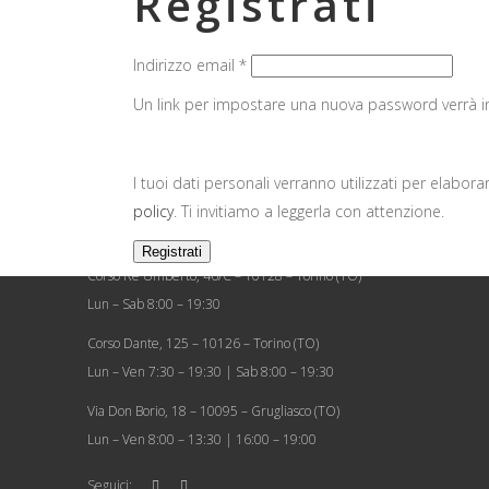
Registrati
Richiesto
Indirizzo email
*
Un link per impostare una nuova password verrà inv
ORARI
I tuoi dati personali verranno utilizzati per elabora
Via Cavour, 10 – 10124 – Torino (TO)
policy
. Ti invitiamo a leggerla con attenzione.
Lun – Ven 7:30 – 19:30 | Sab 8:00 – 20:00 | Dom chiuso fino a 1/09
Registrati
Corso Re Umberto, 46/C – 10128 – Torino (TO)
Lun – Sab 8:00 – 19:30
Corso Dante, 125 – 10126 – Torino (TO)
Lun – Ven 7:30 – 19:30 | Sab 8:00 – 19:30
Via Don Borio, 18 – 10095 – Grugliasco (TO)
Lun – Ven 8:00 – 13:30 | 16:00 – 19:00
Seguici: