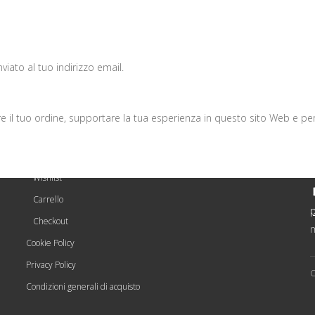
iato al tuo indirizzo email.
NAVIGA
re il tuo ordine, supportare la tua esperienza in questo sito Web e per t
La mia area riservata
Il mio account
Wishlist
Carrello
Checkout
m
Cookie Policy
Privacy Policy
C
Condizioni generali di acquisto