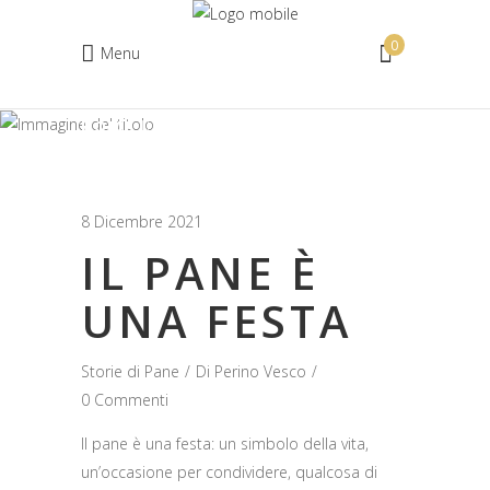
0
Menu
HOME
STORIE DI PANE
Nessun prodotto nel carrello.
IL PANE È UNA FESTA
8 Dicembre 2021
IL PANE È
UNA FESTA
Storie di Pane
Di
Perino Vesco
0 Commenti
Il pane è una festa: un simbolo della vita,
un’occasione per condividere, qualcosa di