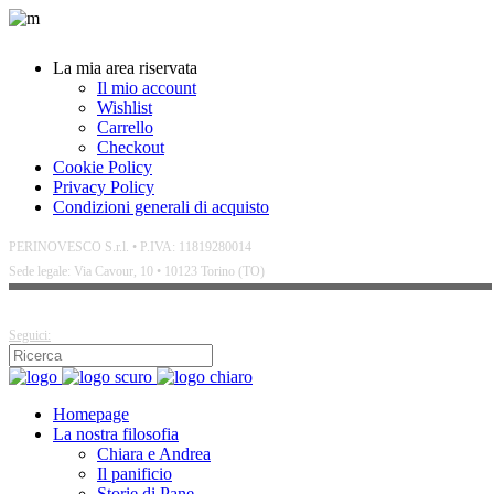
La mia area riservata
Il mio account
Wishlist
Carrello
Checkout
Cookie Policy
Privacy Policy
Condizioni generali di acquisto
PERINOVESCO S.r.l. • P.IVA: 11819280014
Sede legale: Via Cavour, 10 • 10123 Torino (TO)
Seguici:
Homepage
La nostra filosofia
Chiara e Andrea
Il panificio
Storie di Pane