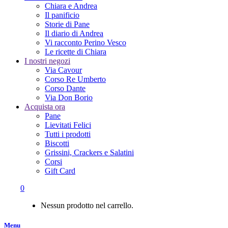
Chiara e Andrea
Il panificio
Storie di Pane
Il diario di Andrea
Vi racconto Perino Vesco
Le ricette di Chiara
I nostri negozi
Via Cavour
Corso Re Umberto
Corso Dante
Via Don Borio
Acquista ora
Pane
Lievitati Felici
Tutti i prodotti
Biscotti
Grissini, Crackers e Salatini
Corsi
Gift Card
0
Nessun prodotto nel carrello.
Menu