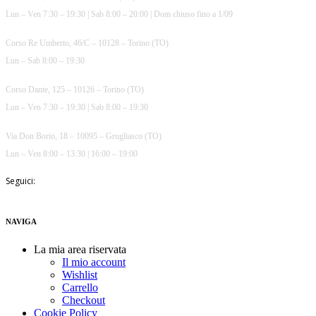
Lun – Ven 7:30 – 19:30 | Sab 8:00 – 20:00 | Dom chiuso fino a 1/09
Corso Re Umberto, 46/C – 10128 – Torino (TO)
Lun – Sab 8:00 – 19:30
Corso Dante, 125 – 10126 – Torino (TO)
Lun – Ven 7:30 – 19:30 | Sab 8:00 – 19:30
Via Don Borio, 18 – 10095 – Grugliasco (TO)
Lun – Ven 8:00 – 13:30 | 16:00 – 19:00
Seguici:
NAVIGA
La mia area riservata
Il mio account
Wishlist
Carrello
Checkout
Cookie Policy