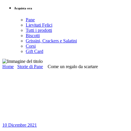
Acquista ora
Pane
Lievitati Felici
Tutti i prodotti
Biscotti
Grissini, Crackers e Salatini
Corsi
Gift Card
Home
Storie di Pane
Come un regalo da scartare
10 Dicembre 2021