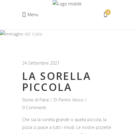
0
Menu
HOME
STORIE DI PANE
Nessun prodotto nel carrello.
LA SORELLA PICCOLA
24 Settembre 2021
LA SORELLA
PICCOLA
Storie di Pane
Di
Perino Vesco
0 Commenti
Che sia la sorella grande o quella piccola, la
pizza ci piace a tutti i modi. Le nostre pizzette