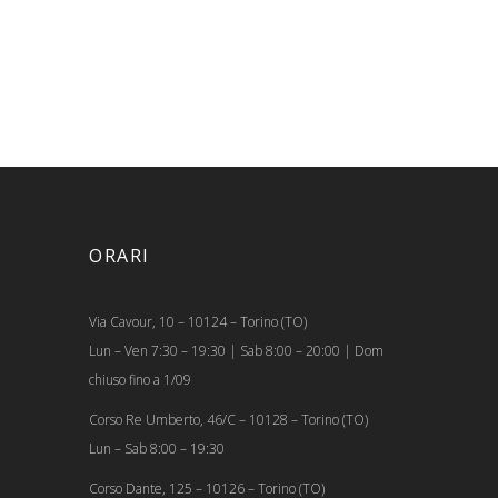
ORARI
Via Cavour, 10 – 10124 – Torino (TO)
Lun – Ven 7:30 – 19:30 | Sab 8:00 – 20:00 | Dom
chiuso fino a 1/09
Corso Re Umberto, 46/C – 10128 – Torino (TO)
Lun – Sab 8:00 – 19:30
Corso Dante, 125 – 10126 – Torino (TO)