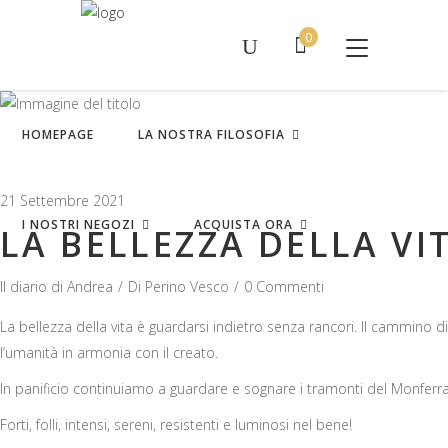
0
Nessun prodotto nel carrello.
HOMEPAGE
LA NOSTRA FILOSOFIA
21 Settembre 2021
I NOSTRI NEGOZI
ACQUISTA ORA
LA BELLEZZA DELLA VI
Il diario di Andrea
Di
Perino Vesco
0 Commenti
La bellezza della vita è guardarsi indietro senza rancori. Il cammino d
l‘umanità in armonia con il creato.
In panificio continuiamo a guardare e sognare i tramonti del Monferr
Forti, folli, intensi, sereni, resistenti e luminosi nel bene!