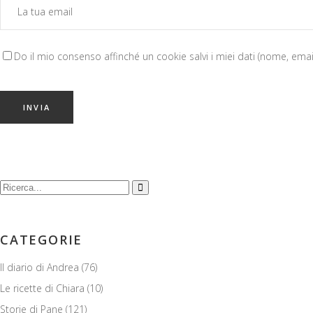
Do il mio consenso affinché un cookie salvi i miei dati (nome, ema
Cerca:
CATEGORIE
Il diario di Andrea
(76)
Le ricette di Chiara
(10)
Storie di Pane
(121)