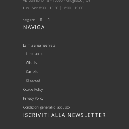
Via Don Borio, 18 – 10095 – Grugliasco (TO)
Lun – Ven 8:00 – 13:30 | 16:00 – 19:00
Seguici:
NAVIGA
La mia area riservata
Il mio account
Wishlist
Carrello
Checkout
Cookie Policy
Privacy Policy
Condizioni generali di acquisto
ISCRIVITI ALLA NEWSLETTER