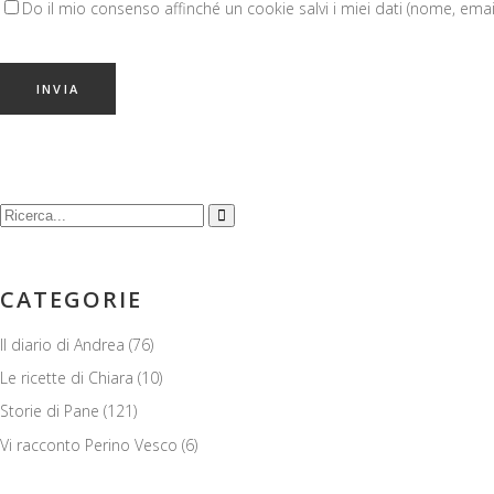
Do il mio consenso affinché un cookie salvi i miei dati (nome, ema
Cerca:
CATEGORIE
Il diario di Andrea
(76)
Le ricette di Chiara
(10)
Storie di Pane
(121)
Vi racconto Perino Vesco
(6)