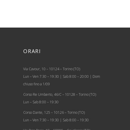
ORARI
Via Cavour, 10 – 10124 – Torino (TO)
Lun – Ven 7:30 – 19:30 | Sab 8:00 – 20:00 | Dom
chiuso fino a 1/09
Corso Re Umberto, 46/C – 10128 – Torino (TO)
Lun – Sab 8:00 – 19:30
Corso Dante, 125 – 10126 – Torino (TO)
Lun – Ven 7:30 – 19:30 | Sab 8:00 – 19:30