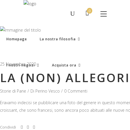
0
essun prodotto nel carrello.
Homepage
La nostra filosofia
25 Novembre 2020
I nostri negozi
Acquista ora
LA (NON) ALLEGOR
Storie di Pane
Di
Perino Vesco
0 Commenti
Eravamo indecisi se pubblicare una foto del genere in questo momento
croissant, che sono francesi, sono ancora poco abituati alle nuove norme
Condividi