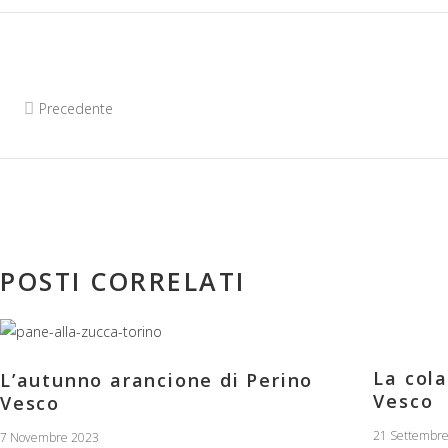
Precedente
POSTI CORRELATI
La col
L’autunno arancione di Perino
Vesco
Vesco
21 Settembr
7 Novembre 2023