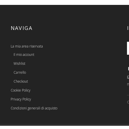
NAVIGA
La mia area riservata
Il mio account
Wishlist
Carrello
Checkout
m
Cookie Policy
Privacy Policy
C
Condizioni generali di acquisto