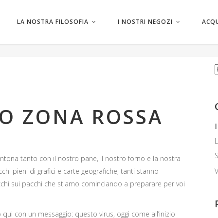
Nessun prodotto ne
LA NOSTRA FILOSOFIA
I NOSTRI NEGOZI
ACQU
C
MO ZONA ROSSA
I
L
S
ntona tanto con il nostro pane, il nostro forno e la nostra
V
occhi pieni di grafici e carte geografiche, tanti stanno
iocchi sui pacchi che stiamo cominciando a preparare per voi
qui con un messaggio: questo virus, oggi come all’inizio