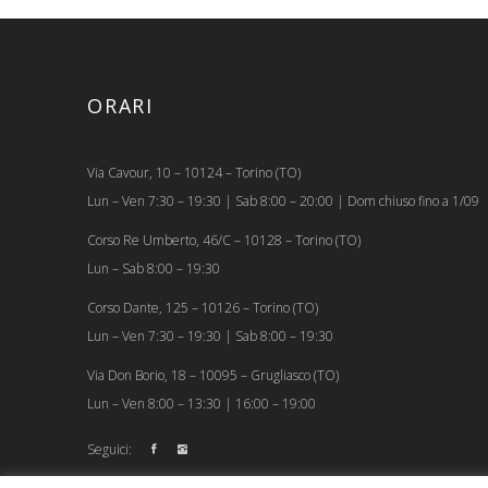
ORARI
Via Cavour, 10 – 10124 – Torino (TO)
Lun – Ven 7:30 – 19:30 | Sab 8:00 – 20:00 | Dom chiuso fino a 1/09
Corso Re Umberto, 46/C – 10128 – Torino (TO)
Lun – Sab 8:00 – 19:30
Corso Dante, 125 – 10126 – Torino (TO)
Lun – Ven 7:30 – 19:30 | Sab 8:00 – 19:30
Via Don Borio, 18 – 10095 – Grugliasco (TO)
Lun – Ven 8:00 – 13:30 | 16:00 – 19:00
Seguici: