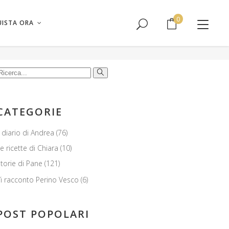
l carrello.
0
ISTA ORA
Nessun prodotto nel carrello.
erca:
CATEGORIE
l diario di Andrea
(76)
e ricette di Chiara
(10)
torie di Pane
(121)
i racconto Perino Vesco
(6)
POST POPOLARI