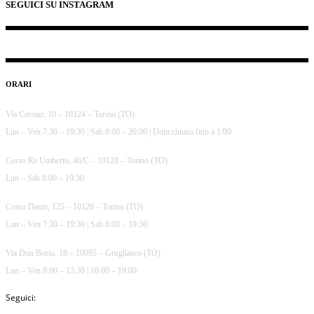
SEGUICI SU INSTAGRAM
ORARI
Via Cavour, 10 – 10124 – Torino (TO)
Lun – Ven 7:30 – 19:30 | Sab 8:00 – 20:00 | Dom chiuso fino a 1/09
Corso Re Umberto, 46/C – 10128 – Torino (TO)
Lun – Sab 8:00 – 19:30
Corso Dante, 125 – 10126 – Torino (TO)
Lun – Ven 7:30 – 19:30 | Sab 8:00 – 19:30
Via Don Borio, 18 – 10095 – Grugliasco (TO)
Lun – Ven 8:00 – 13:30 | 16:00 – 19:00
Seguici: