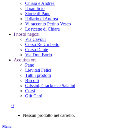
Chiara e Andrea
Il panificio
Storie di Pane
Il diario di Andrea
Vi racconto Perino Vesco
Le ricette di Chiara
I nostri negozi
Via Cavour
Corso Re Umberto
Corso Dante
Via Don Borio
Acquista ora
Pane
Lievitati Felici
Tutti i prodotti
Biscotti
Grissini, Crackers e Salatini
Corsi
Gift Card
0
Nessun prodotto nel carrello.
Menu