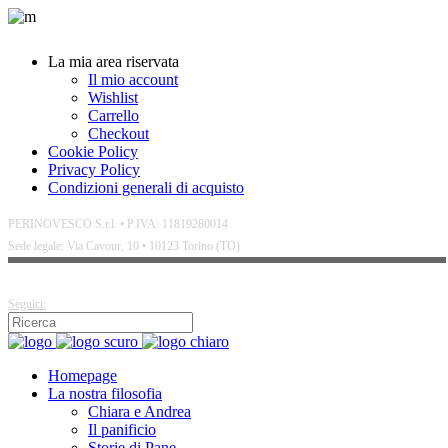
La mia area riservata
Il mio account
Wishlist
Carrello
Checkout
Cookie Policy
Privacy Policy
Condizioni generali di acquisto
PERINOVESCO S.r.l. • P.IVA: 11819280014
Sede legale: Via Cavour, 10 • 10123 Torino (TO)
Seguici:
Homepage
La nostra filosofia
Chiara e Andrea
Il panificio
Storie di Pane