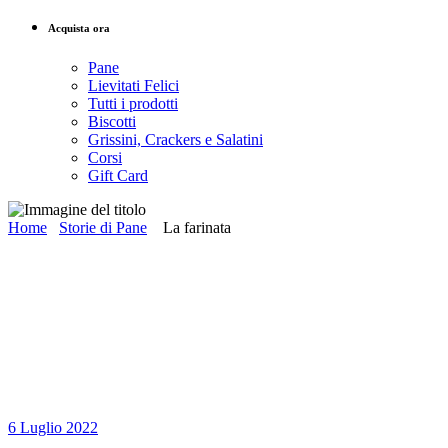
Acquista ora
Pane
Lievitati Felici
Tutti i prodotti
Biscotti
Grissini, Crackers e Salatini
Corsi
Gift Card
Home
Storie di Pane
La farinata
6 Luglio 2022