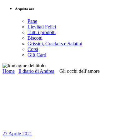
Acquista ora
Pane
Lievitati Felici
Tutti i prodotti
Biscotti
Grissini, Crackers e Salatini
Corsi
Gift Card
Home
Il diario di Andrea
Gli occhi dell’amore
27 Aprile 2021