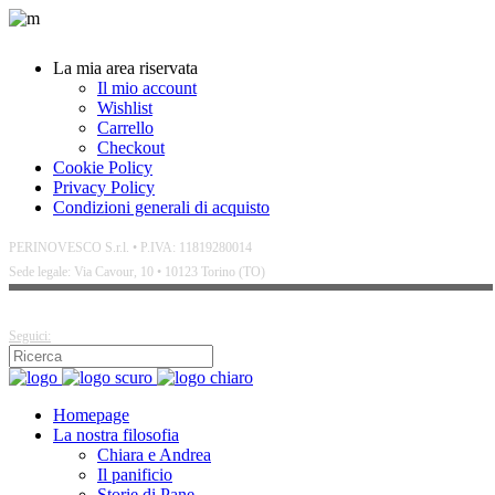
La mia area riservata
Il mio account
Wishlist
Carrello
Checkout
Cookie Policy
Privacy Policy
Condizioni generali di acquisto
PERINOVESCO S.r.l. • P.IVA: 11819280014
Sede legale: Via Cavour, 10 • 10123 Torino (TO)
Seguici:
Homepage
La nostra filosofia
Chiara e Andrea
Il panificio
Storie di Pane