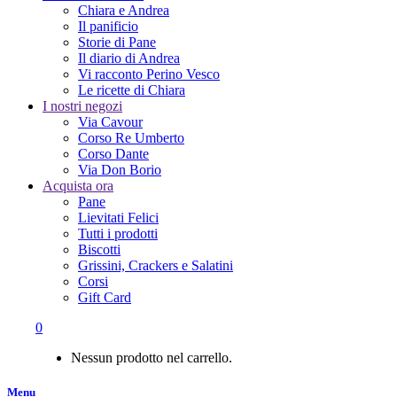
Chiara e Andrea
Il panificio
Storie di Pane
Il diario di Andrea
Vi racconto Perino Vesco
Le ricette di Chiara
I nostri negozi
Via Cavour
Corso Re Umberto
Corso Dante
Via Don Borio
Acquista ora
Pane
Lievitati Felici
Tutti i prodotti
Biscotti
Grissini, Crackers e Salatini
Corsi
Gift Card
0
Nessun prodotto nel carrello.
Menu