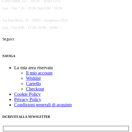
Corso Dante, 125 – 10126 – Torino (TO)
Lun – Ven 7:30 – 19:30 | Sab 8:00 – 19:30
Via Don Borio, 18 – 10095 – Grugliasco (TO)
Lun – Ven 8:00 – 13:30 | 16:00 – 19:00
Seguici:
NAVIGA
La mia area riservata
Il mio account
Wishlist
Carrello
Checkout
Cookie Policy
Privacy Policy
Condizioni generali di acquisto
ISCRIVITI ALLA NEWSLETTER