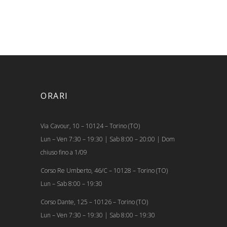
ORARI
Via Cavour, 10 – 10124 – Torino (TO)
Lun – Ven 7:30 – 19:30 | Sab 8:00 – 20:00 | Dom
chiuso fino a 1/09
Corso Re Umberto, 46/C – 10128 – Torino (TO)
Lun – Sab 8:00 – 19:30
Corso Dante, 125 – 10126 – Torino (TO)
Lun – Ven 7:30 – 19:30 | Sab 8:00 – 19:30