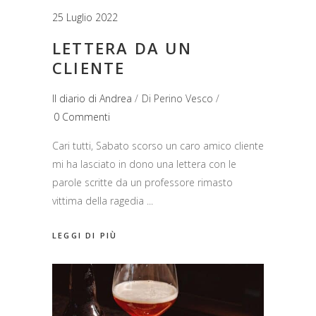
25 Luglio 2022
LETTERA DA UN
CLIENTE
Il diario di Andrea
Di
Perino Vesco
0 Commenti
Cari tutti, Sabato scorso un caro amico cliente
mi ha lasciato in dono una lettera con le
parole scritte da un professore rimasto
vittima della ragedia
LEGGI DI PIÙ