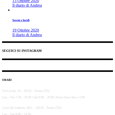
13 Ottobre 2020
Il diario di Andrea
Sereni e lucidi
19 Ottobre 2020
Il diario di Andrea
SEGUICI SU INSTAGRAM
ORARI
Via Cavour, 10 – 10124 – Torino (TO)
Lun – Ven 7:30 – 19:30 | Sab 8:00 – 20:00 | Dom chiuso fino a 1/09
Corso Re Umberto, 46/C – 10128 – Torino (TO)
Lun – Sab 8:00 – 19:30