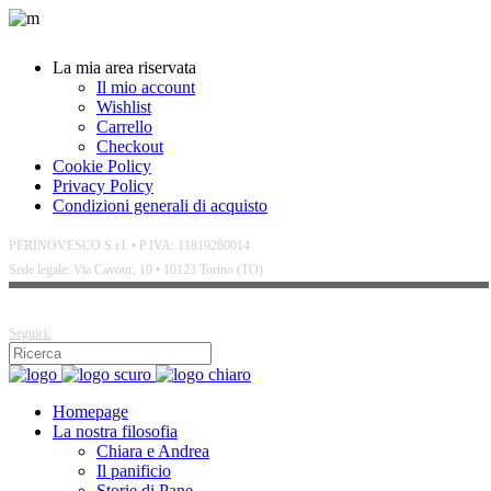
La mia area riservata
Il mio account
Wishlist
Carrello
Checkout
Cookie Policy
Privacy Policy
Condizioni generali di acquisto
PERINOVESCO S.r.l. • P.IVA: 11819280014
Sede legale: Via Cavour, 10 • 10123 Torino (TO)
Seguici:
Homepage
La nostra filosofia
Chiara e Andrea
Il panificio
Storie di Pane