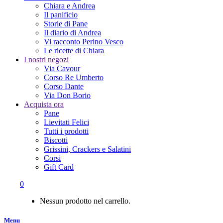
Chiara e Andrea
Il panificio
Storie di Pane
Il diario di Andrea
Vi racconto Perino Vesco
Le ricette di Chiara
I nostri negozi
Via Cavour
Corso Re Umberto
Corso Dante
Via Don Borio
Acquista ora
Pane
Lievitati Felici
Tutti i prodotti
Biscotti
Grissini, Crackers e Salatini
Corsi
Gift Card
0
Nessun prodotto nel carrello.
Menu