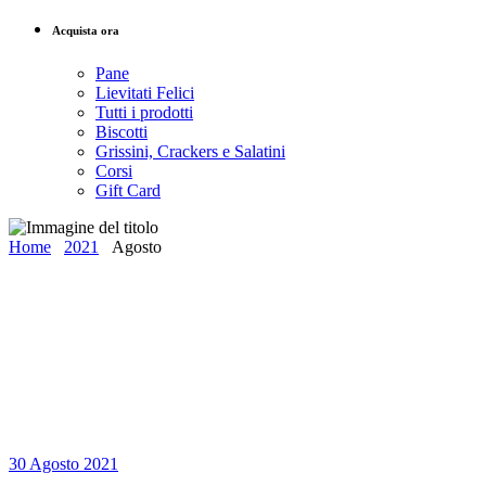
Acquista ora
Pane
Lievitati Felici
Tutti i prodotti
Biscotti
Grissini, Crackers e Salatini
Corsi
Gift Card
Home
2021
Agosto
30 Agosto 2021