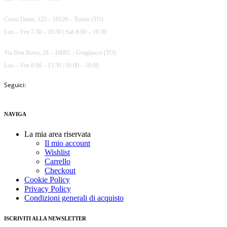
Corso Dante, 125 – 10126 – Torino (TO)
Lun – Ven 7:30 – 19:30 | Sab 8:00 – 19:30
Via Don Borio, 18 – 10095 – Grugliasco (TO)
Lun – Ven 8:00 – 13:30 | 16:00 – 19:00
Seguici:
NAVIGA
La mia area riservata
Il mio account
Wishlist
Carrello
Checkout
Cookie Policy
Privacy Policy
Condizioni generali di acquisto
ISCRIVITI ALLA NEWSLETTER