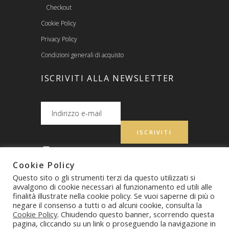
Checkout
Cookie Policy
Privacy Policy
Condizioni generali di acquisto
ISCRIVITI ALLA NEWSLETTER
Dichiaro di aver preso visione
dell’
informativa sulla privacy UE 679/2016
e
Cookie Policy
acconsento al trattamento dei miei dati.
Questo sito o gli strumenti terzi da questo utilizzati si
avvalgono di cookie necessari al funzionamento ed utili alle
finalità illustrate nella cookie policy. Se vuoi saperne di più o
negare il consenso a tutti o ad alcuni cookie, consulta la
011 06 86 056
Chiamaci:
Cookie Policy
. Chiudendo questo banner, scorrendo questa
pagina, cliccando su un link o proseguendo la navigazione in