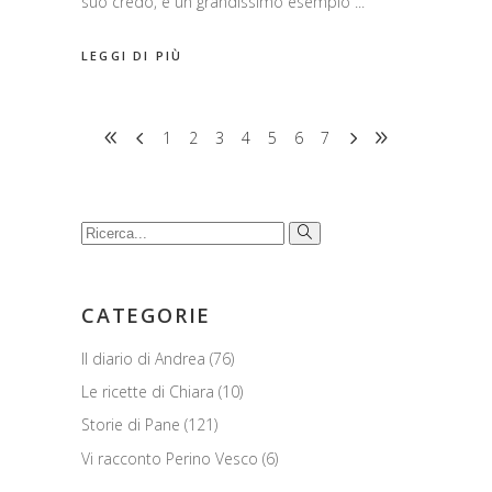
suo credo, è un grandissimo esempio
LEGGI DI PIÙ
1
2
3
4
5
6
7
Cerca:
CATEGORIE
Il diario di Andrea
(76)
Le ricette di Chiara
(10)
Storie di Pane
(121)
Vi racconto Perino Vesco
(6)