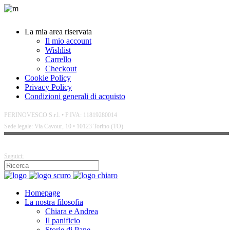
La mia area riservata
Il mio account
Wishlist
Carrello
Checkout
Cookie Policy
Privacy Policy
Condizioni generali di acquisto
PERINOVESCO S.r.l. • P.IVA: 11819280014
Sede legale: Via Cavour, 10 • 10123 Torino (TO)
Seguici:
Homepage
La nostra filosofia
Chiara e Andrea
Il panificio
Storie di Pane