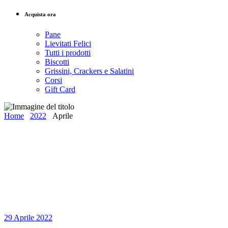
Acquista ora
Pane
Lievitati Felici
Tutti i prodotti
Biscotti
Grissini, Crackers e Salatini
Corsi
Gift Card
Home
2022
Aprile
29 Aprile 2022