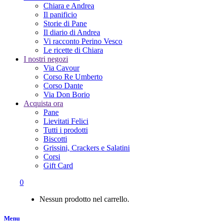
Chiara e Andrea
Il panificio
Storie di Pane
Il diario di Andrea
Vi racconto Perino Vesco
Le ricette di Chiara
I nostri negozi
Via Cavour
Corso Re Umberto
Corso Dante
Via Don Borio
Acquista ora
Pane
Lievitati Felici
Tutti i prodotti
Biscotti
Grissini, Crackers e Salatini
Corsi
Gift Card
0
Nessun prodotto nel carrello.
Menu