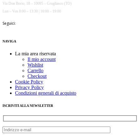
Via Don Borio, 18 – 10095 – Grugliasco (TO)
Lun – Ven 8:00 – 13:30 | 16:00 – 19:00
Seguici:
NAVIGA
La mia area riservata
Il mio account
Wishlist
Carrello
Checkout
Cookie Policy
Privacy Policy
Condizioni generali di acquisto
ISCRIVITI ALLA NEWSLETTER