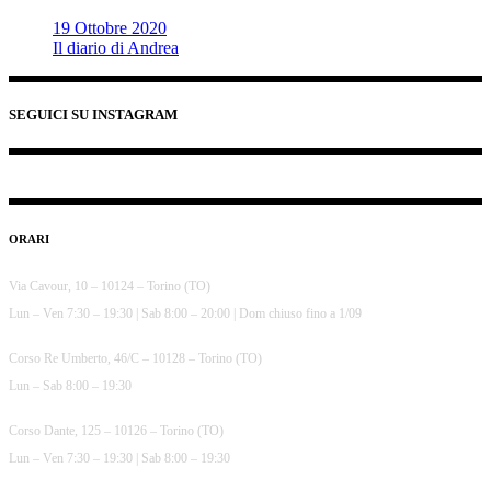
19 Ottobre 2020
Il diario di Andrea
SEGUICI SU INSTAGRAM
ORARI
Via Cavour, 10 – 10124 – Torino (TO)
Lun – Ven 7:30 – 19:30 | Sab 8:00 – 20:00 | Dom chiuso fino a 1/09
Corso Re Umberto, 46/C – 10128 – Torino (TO)
Lun – Sab 8:00 – 19:30
Corso Dante, 125 – 10126 – Torino (TO)
Lun – Ven 7:30 – 19:30 | Sab 8:00 – 19:30