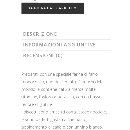
di
AGGIUNGI AL CARRELLO
farro
monococco
e
nocciole
DESCRIZIONE
IGP
INFORMAZIONI AGGIUNTIVE
Piemonte
RECENSIONI (0)
quantità
Preparati con una speciale farina di farro
monococco, uno dei cereali più antichi del
mondo, e contiene naturalmente molte
vitamine, fosforo e potassio, con un basso
tenore di glutine.
I biscotti sono arricchiti con gustose nocciole,
e sono perfetti gustati a fine pasto, in
abbinamento al caffè o con un vino bianco