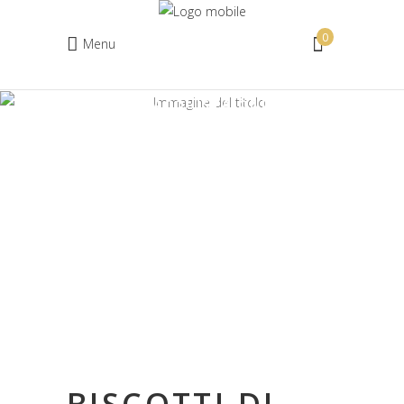
0
Menu
HOME
ACQUISTA ONLINE
Nessun prodotto nel carrello.
BISCOTTI
BISCOTTI DI FARRO MONOCOCCO
E NOCCIOLE IGP PIEMONTE