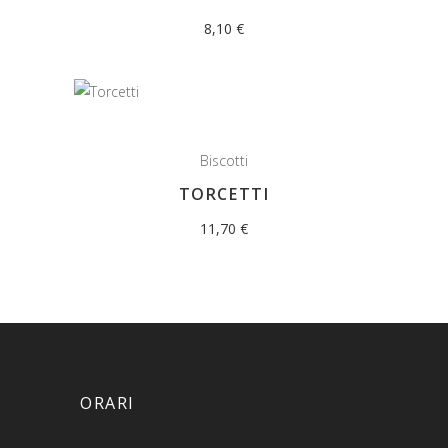
8,10
€
Biscotti
TORCETTI
11,70
€
ORARI