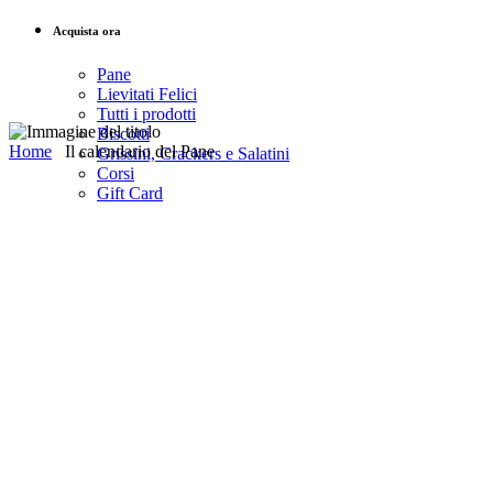
Acquista ora
Pane
Lievitati Felici
Tutti i prodotti
Biscotti
Home
Il calendario del Pane
Grissini, Crackers e Salatini
Corsi
Gift Card