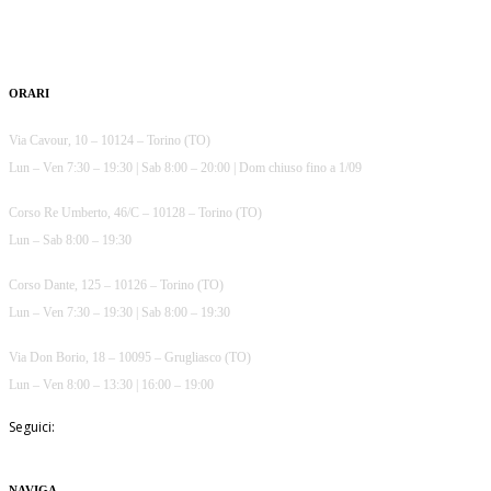
ORARI
Via Cavour, 10 – 10124 – Torino (TO)
Lun – Ven 7:30 – 19:30 | Sab 8:00 – 20:00 | Dom chiuso fino a 1/09
Corso Re Umberto, 46/C – 10128 – Torino (TO)
Lun – Sab 8:00 – 19:30
Corso Dante, 125 – 10126 – Torino (TO)
Lun – Ven 7:30 – 19:30 | Sab 8:00 – 19:30
Via Don Borio, 18 – 10095 – Grugliasco (TO)
Lun – Ven 8:00 – 13:30 | 16:00 – 19:00
Seguici:
NAVIGA