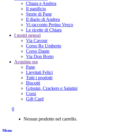
Chiara e Andrea
Il panificio
Storie di Pane
Il diario di Andrea
Vi racconto Perino Vesco
Le ricette di Chiara
I nostri negozi
Via Cavour
Corso Re Umberto
Corso Dante
Via Don Borio
Acquista ora
Pane
Lievitati Felici
Tutti i prodotti
Biscotti
Grissini, Crackers e Salatini
Corsi
Gift Card
0
Nessun prodotto nel carrello.
Menu