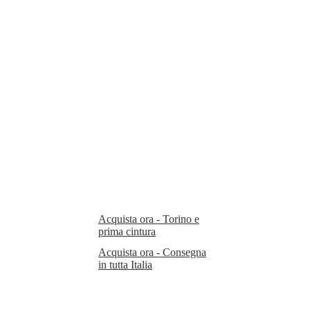
Consegniamo entro la
giornata su Torino per
tutti gli ordini ricevuti
entro le 15:00.
Tutta la prima cintura è
coperta dal nostro
servizio.
Acquista ora - Torino e
prima cintura
Acquista ora - Consegna
in tutta Italia