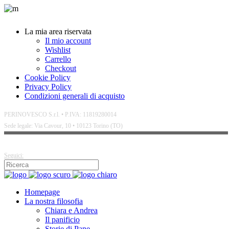
La mia area riservata
Il mio account
Wishlist
Carrello
Checkout
Cookie Policy
Privacy Policy
Condizioni generali di acquisto
PERINOVESCO S.r.l. • P.IVA: 11819280014
Sede legale: Via Cavour, 10 • 10123 Torino (TO)
Seguici:
Homepage
La nostra filosofia
Chiara e Andrea
Il panificio
Storie di Pane