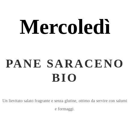
Mercoledì
PANE SARACENO
BIO
Un lievitato salato fragrante e senza glutine, ottimo da servire con salumi
e formaggi.